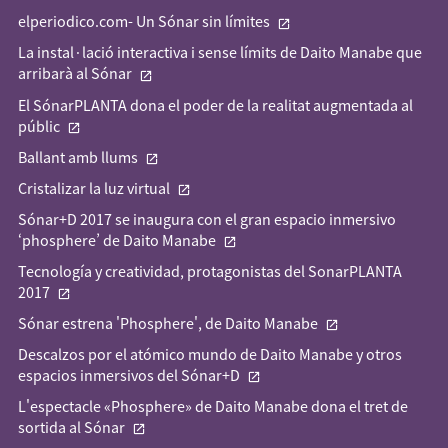
elperiodico.com- Un Sónar sin límites
La instal·lació interactiva i sense límits de Daito Manabe que
arribarà al Sónar
El SónarPLANTA dona el poder de la realitat augmentada al
públic
Ballant amb llums
Cristalizar la luz virtual
Sónar+D 2017 se inaugura con el gran espacio inmersivo
‘phosphere’ de Daito Manabe
Tecnología y creatividad, protagonistas del SonarPLANTA
2017
Sónar estrena 'Phosphere', de Daito Manabe
Descalzos por el atómico mundo de Daito Manabe y otros
espacios inmersivos del Sónar+D
L'espectacle «Phosphere» de Daito Manabe dona el tret de
sortida al Sónar