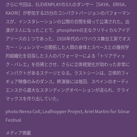
さらに今回は、ELEVENPLAYの3人のダンサー［SAYA、ERISA、
KAORI］が参加する25分のコンパクトバージョンのパフォーマン
スが、インスタレーションの公開の合間を縫って公演された。出
演が３人になったことで、phosphereの主なクリティカルアイデ
アソースの１つであった、1920年代のバウハウス舞台工房でオス
カー・シュレンマーの開拓した人間の身体とスペースとの幾何学
的組織化を目指した３人のパフォーマーによる「トリアディッ
ク・バレエ」を彷彿とさせ、さらに立体視覚化が加わった非常に
インパクトがあるステージとなる。ラストシーンは、立体的フィ
ギュア映像のみのダンス。終演後には毎回、スペインのオーディ
エンスから盛大なスタンディングオベーションが送られ、クライ
マックスを作り出していた。
photo:Nerea Coll, Leafhopper Project, Ariel Martini for Sónar
Festival
メディア掲載