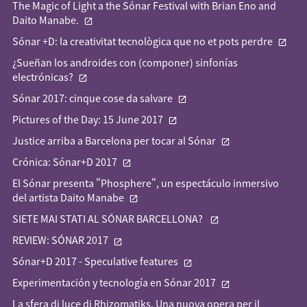
The Magic of Light a the Sónar Festival with Brian Eno and
Daito Manabe.
Sónar +D: la creativitat tecnològica que no et pots perdre
¿Sueñan los androides con (componer) sinfonías
electrónicas?
Sónar 2017: cinque cose da salvare
Pictures of the Day: 15 June 2017
Justice arriba a Barcelona per tocar al Sónar
Crónica: Sónar+D 2017
El Sónar presenta "Phosphere", un espectáculo inmersivo
del artista Daito Manabe
SIETE MAI STATI AL SÓNAR BARCELLONA?
REVIEW: SÓNAR 2017
Sónar+D 2017 - Speculative features
Experimentación y tecnología en Sónar 2017
La sfera di luce di Rhizomatiks. Una nuova opera per il