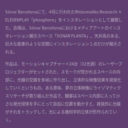
Sónar Barcelonaにて、4月に行われたRhizomatiks Research ×
ELEVENPLAY「phosphere」をインスタレーションとして展開し
た。会場は、Sónar Barcelonaにおけるメディアアートのインス
タレーション展示スペース「SONAR PLANTA」。天井高のある、
巨大な倉庫のような空間にインスタレーション１点だけが展示さ
れる。
作品は、モーションキャプチャー＋24台（32光源）のレーザープ
ロジェクターがセットされた、スモークが焚かれるスペースの内
部に、光線の交錯を多岐に作り出し、立体的な映像効果を視覚化
していくというもの。ある意味、夢の立体映像にライゾマティク
スリサーチが取り組んだ作品で、観客はスペース内部に入って小
さな発光球体を手にとって自由に位置を動かすと、視覚的に光線
がそれをトラックして、光による幾何学的立体が形作られてい
く。