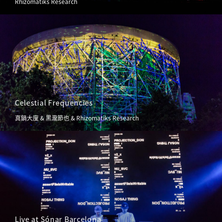
Rhizomatiks Research
Celestial Frequencies
真鍋大度 & 黒瀧節也 & Rhizomatiks Research
Live at Sónar Barcelona