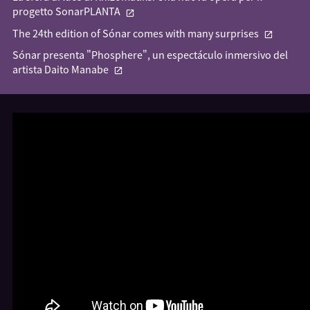
progetto SonarPLANTA
The 24th edition of Sónar comes with many surprises
Sónar presenta "Phosphere", un espectáculo inmersivo del
artista Daito Manabe