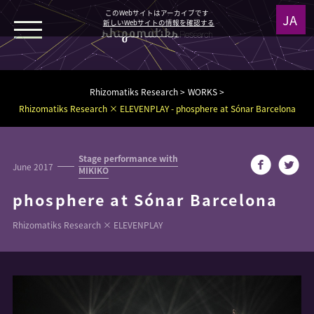
このWebサイトはアーカイブです
新しいWebサイトの情報を確認する
WORKS
Rhizomatiks Research
WORKS
NEWS
Rhizomatiks Research × ELEVENPLAY - phosphere at Sónar Barcelona
MEDIA
Stage performance with
June 2017
MIKIKO
phosphere at Sónar Barcelona
ABOUT
Rhizomatiks Research × ELEVENPLAY
Design
Architecture