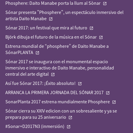
Phosphere: Daito Manabe porta la llum al Sònar
Sónar presenta "Phosphere", un espectáculo inmersivo del
artista Daito Manabe
Sónar 2017: un festival que mira al futuro
Björk dibuja el futuro de la música en el Sónar
Estrena mundial de “phosphere” de Daito Manabe a
SónarPLANTA
Sónar 2017 se inaugura con el monumental espacio
inmersivo e interactivo de Daito Manabe, personalidad
central del arte digital
Así fue Sónar 2017: ¡Éxito absoluto!
ARRANCA LA PRIMERA JORNADA DEL SÓNAR 2017
SonarPlanta 2017 estrena mundialmente Phosphere
Sónar cierra su XXIV edicion con un sobresaliente y ya se
prepara para su 25 aniversario
#Sonar+D2017N3 (inmersión)